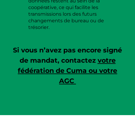
données restent au sein de la
coopérative, ce qui facilite les
transmissions lors des futurs
changements de bureau ou de
trésorier.
Si vous n’avez pas encore signé
de mandat, contactez
votre
fédération de Cuma ou votre
AGC