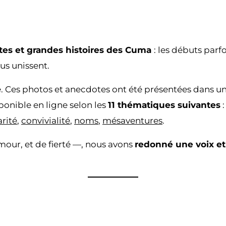
ites et grandes histoires des Cuma
: les débuts parf
us unissent.
ire. Ces photos et anecdotes ont été présentées dans u
onible en ligne selon les
11 thématiques suivantes
:
arité
,
convivialité
,
noms
,
mésaventures
.
our, et de fierté —, nous avons
redonné une voix et