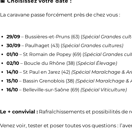
📅 Choisissez votre date :
La caravane passe forcément près de chez vous :
29/09
– Bussières-et-Pruns (63) (
Spécial Grandes cult
30/09
– Paulhaget (43) (
Spécial Grandes cultures)
01/10
– St Romain de Popey (69) (
Spécial Grandes cult
02/10
– Boucle du Rhône (38) (
Spécial Élevage)
14/10
– St Paul en Jarez (42)
(Spécial Maraîchage & Ar
15/10
– Bassin Grenoblois (38)
(Spécial Maraîchage & A
16/10
– Belleville-sur-Saône (69)
(Spécial Viticulture)
Le + convivial :
Rafraîchissements et possibilités de r
Venez voir, tester et poser toutes vos questions : l’av