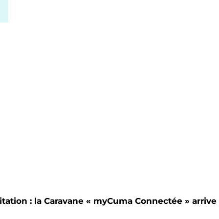
13H00
17H00
tation : la Caravane « myCuma Connectée » arrive 