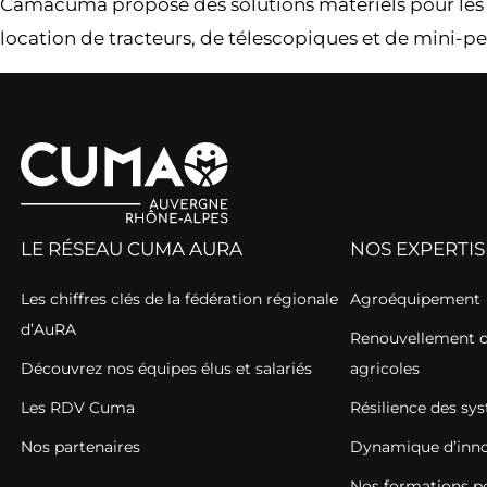
Camacuma propose des solutions matériels pour les cu
location de tracteurs, de télescopiques et de mini-pel
LE RÉSEAU CUMA AURA
NOS EXPERTIS
Les chiffres clés de la fédération régionale
Agroéquipement
d’AuRA
Renouvellement de
Découvrez nos équipes élus et salariés
agricoles
Les RDV Cuma
Résilience des sy
Nos partenaires
Dynamique d’inno
Nos formations pou