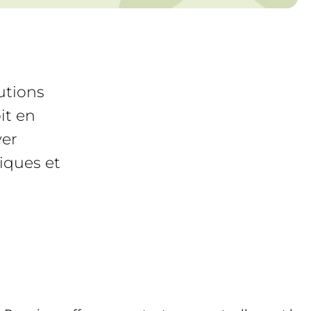
utions
it en
ver
iques et