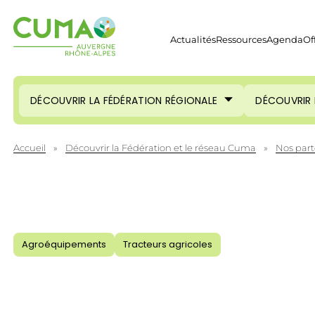
Actualités
Ressources
Agenda
Of
DÉCOUVRIR LA FÉDÉRATION RÉGIONALE
DÉCOUVRIR 
Accueil
»
Découvrir la Fédération et le réseau Cuma
»
Nos part
Agroéquipements
Tracteurs agricoles