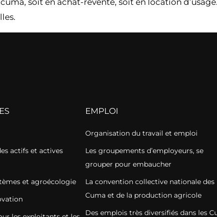
ma, soit en achat-revente, soit en location d’usage.
les.
ES
EMPLOI
Organisation du travail et emploi
s actifs et actives
Les groupements d’employeurs, se
grouper pour embaucher
stèmes et agroécologie
La convention collective nationale des
Cuma et de la production agricole
vation
Des emplois très diversifiés dans les 
r les exploitants et les