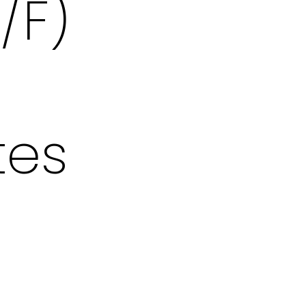
/F)
a
tes