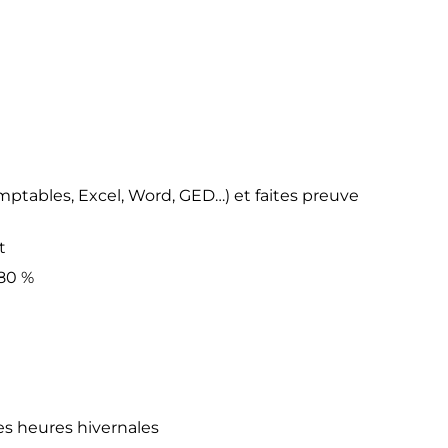
omptables, Excel, Word, GED…) et faites preuve
t
 80 %
es heures hivernales