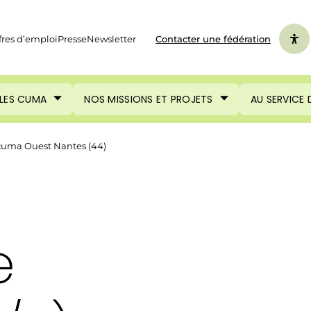
fres d’emploi
Presse
Newsletter
Contacter une fédération
LES CUMA
NOS MISSIONS ET PROJETS
AU SERVICE
cuma Ouest Nantes (44)
e