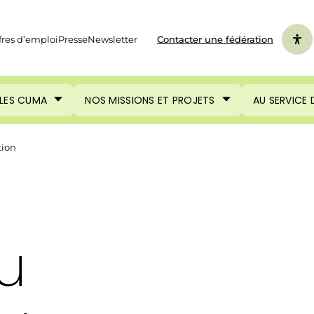
fres d’emploi
Presse
Newsletter
Contacter une fédération
LES CUMA
NOS MISSIONS ET PROJETS
AU SERVICE
tion
u