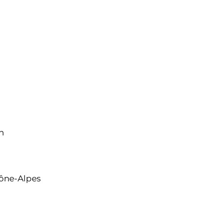
n
ône-Alpes