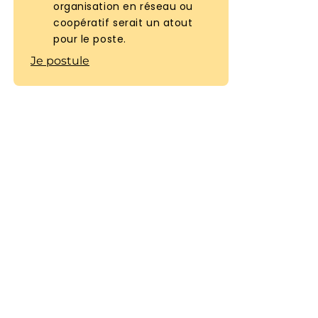
organisation en réseau ou
coopératif serait un atout
pour le poste.
Je postule